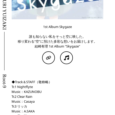
YURI YUIZAKI
1st Album Skygaze
誰も知らない私をそっと空に映した。
移り変わる"空"に預けた多彩な想いをお届けします。
結崎有理 1st Album "Skygaze"
Root-9
◆Track＆STAFF（敬称略）
Tr.1 Nightflyte
Music：KAZUNOBU
Tr.2 Clear Rain
Music：Casaya
Tr.3 リッカ
Music：A.SAKA